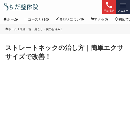
予約電話
メニュー
ホーム
コースと料金
各症状について
アクセス
初めて
ホーム
頭痛・首・肩こり・腕のお悩み
ストレートネックの治し方｜簡単エクサ
サイズで改善！