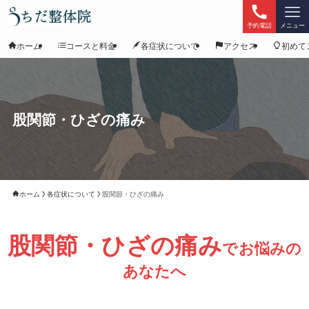
予約電話
メニュー
ホーム
コースと料金
各症状について
アクセス
初めて
股関節・ひざの痛み
ホーム
各症状について
股関節・ひざの痛み
股関節・ひざの痛み
でお悩みの
あなたへ