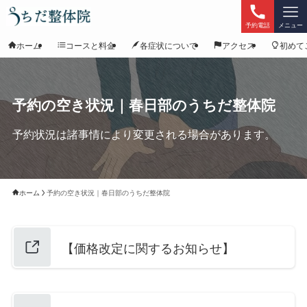
予約電話
メニュー
ホーム
コースと料金
各症状について
アクセス
初めて
予約の空き状況｜春日部のうちだ整体院
予約状況は諸事情により変更される場合があります。
ホーム
予約の空き状況｜春日部のうちだ整体院
【価格改定に関するお知らせ】